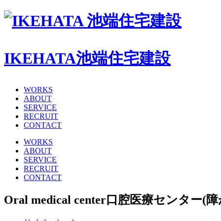
IKEHATA
池端住宅建設
WORKS
ABOUT
SERVICE
RECRUIT
CONTACT
WORKS
ABOUT
SERVICE
RECRUIT
CONTACT
Oral medical center
口腔医療センター(障がい