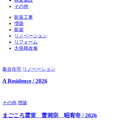
商業施設
その他
新装工事
増築
新築
リノベーション
リフォーム
大規模改修
集合住宅
リノベーション
A Residence / 2026
その他
増築
まごころ霊堂 曹洞宗 昭宥寺 / 2026